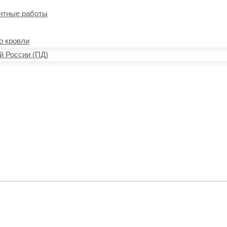
онтные работы
о кровли
й России (ПД)