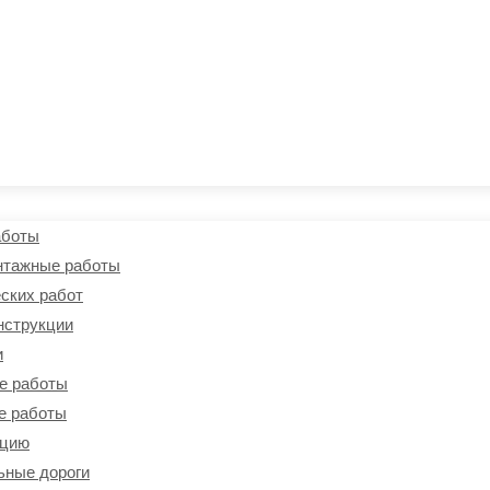
аботы
нтажные работы
ских работ
нструкции
и
е работы
е работы
кцию
ьные дороги