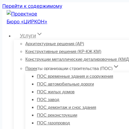
Перейти к содержимому
Услуги
Архитектурные решения (АР)
Конструктивные решения (КР-КЖ,КМ)
Конструкции металлические деталировочные (КМД
Проекты организации строительства (ПОС)
ПОС временные здания и сооружения
ПОС автомобильные дороги
ПОС жилых домов
ПОС завод
ПОС демонтаж и снос здания
ПОС реконструкции
ПОС газопровод