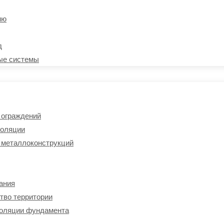
ию
д
ые системы
 ограждений
золяции
ж металлоконструкций
ания
ство территории
изоляции фундамента