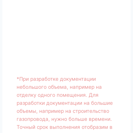
Мы ценим ваше время и быстро
подготавливаем коммерческое
предложение. После того как вы
пришлете заявку, мы свяжемся с
вами, зададим необходимые
вопросы и пришлем готовое КП в
течении четырех часов.
*При разработке документации
небольшого объема, например на
отделку одного помещения. Для
разработки документации на большие
объемы, например на строительство
газопровода, нужно больше времени.
Точный срок выполнения отобразим в