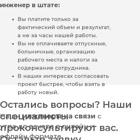
Остались вопросы? Наши
специалисты
проконсультируют вас.
Согласуем
проект с любой
6
экспертизой или вернем
Оставьте заявку.