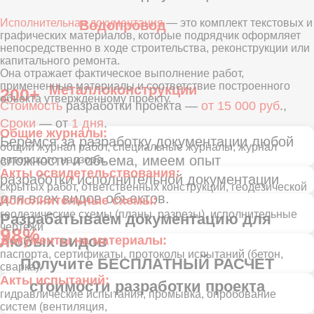
Исполнительная документация
— это комплект текстовых и
графических материалов, которые подрядчик оформляет
непосредственно в ходе строительства, реконструкции или
капитального ремонта.
Она отражает фактическое выполнение работ,
примененные материалы и соответствие построенного
объекта утвержденному проекту.
Общие журналы:
общий журнал работ, специальные журналы, журнал
авторского надзора.
Акты освидетельствования:
скрытых работ, ответственных конструкций, геодезической
Исполнительные схемы:
геодезические схемы (планы, разрезы), исполнительные
чертежи
Документы на материалы:
паспорта, сертификаты, протоколы испытаний (бетон,
сварка).
Акты испытаний:
гидравлические испытания, промывка, опробование
систем (вентиляция,