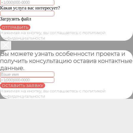
Какая услуга вас интересует?
Загрузить файл
ОТПРАВИТЬ
Нажимая на кнопку, вы соглашаетесь с политикой
конфиденциальности
Вы можете узнать особенности проекта и
получить консультацию оставив контактные
данные.
Проектное бюро
ОСТАВИТЬ ЗАЯВКУ
Возвращаем 100% оплаты если сорвем
Нажимая на кнопку, вы соглашаетесь с политикой
срок разработки проекта или не сможем
конфиденциальности
согласовать проект.
Свяжемся в течение 30 минут.
Получите бесплатную консультацию от наших
специалистов и расчет стоимости разработки
вашего проекта в этот же день.
Подготовим
исполнительную