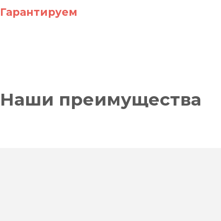
6
Стандартная
схема
Успешно закрываем работы,
сотрудничества
с нами
подписанием актов
Стандартная
схема сотрудничества
с нами
Оплата, разработка проекта
4
В наших интересах
согласовать проект быстрее
,