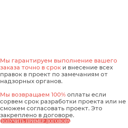
работу новый.
Наши
инженеры на связи
с
утра до вечера в онлайн и
офлайн формате
Сопроводим
проект до
полного согласование
независимо от количества
замечаний
Мы гарантируем выполнение вашего
Почему у нас выгодные
заказа точно в срок
и внесение всех
цены:
правок в проект по замечаниям от
надзорных органов.
У нас налажены
внутренние процессы и
низкие накладные
Мы возвращаем 100%
оплаты если
Согласуем
проект с любой
расходы.
сорвем срок разработки проекта или не
экспертизой или вернем
Большие объемы работы
сможем согласовать проект. Это
деньги
позволяют держать
закреплено в договоре.
стоимость услуг ниже
ПОЛУЧИТЬ ПРИМЕР ДОГОВОРА
рынка.