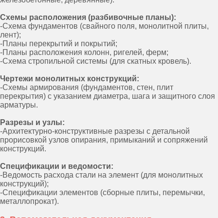
конструктивных решений:
железобетонные конструкции (КЖ),
Схемы расположения (разбивочные планы):
металлические конструкции (КМ)
-Схема фундаментов (свайного поля, монолитной плиты,
лент);
Получите БЕСПЛАТНЫЙ РАСЧЕТ
-Планы перекрытий и покрытий;
стоимости разработки проекта
-Планы расположения колонн, ригелей, ферм;
Рассчитать стоимость БЕСПЛАТНО
-Схема стропильной системы (для скатных кровель).
Чертежи монолитных конструкций:
Результат:
-Схемы армирования (фундаментов, стен, плит
точная, согласованная конструктивная
перекрытия) с указанием диаметра, шага и защитного слоя
документация для строительства и
арматуры.
согласований.
Разрезы и узлы:
-Архитектурно-конструктивные разрезы с детальной
прорисовкой узлов опирания, примыканий и сопряжений
конструкций.
Спецификации и ведомости:
-Ведомость расхода стали на элемент (для монолитных
конструкций);
-Спецификации элементов (сборные плиты, перемычки,
металлопрокат).