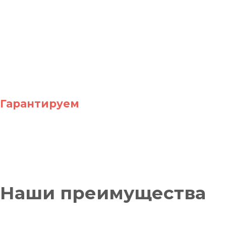
Подготовим
коммерческое
предложение за 2 часа.
Назовем точную цену и
срок разработки.
Мы ценим ваше время и быстро
подготавливаем коммерческое