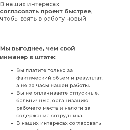
3
Согласовываем условия
договора, подписываем
(работаем в ЭДО)
2
Подготавливаем
коммерческое предложение