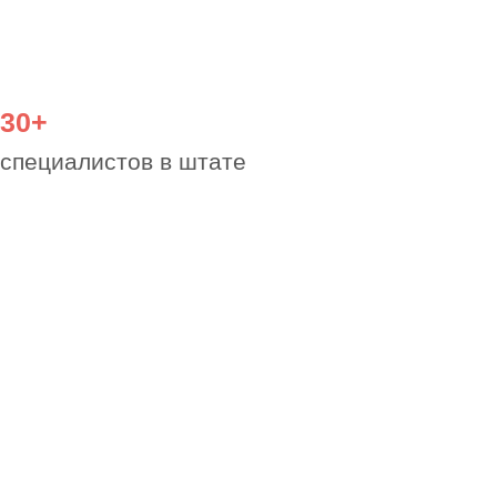
У нас налажены внутренние
процессы и низкие накладные
расходы.
Большие объемы работы
позволяют держать стоимость
услуг ниже рынка.
Мы не посредники,
проектируем сами.
В наших интересах
согласовать проект быстрее
,
чтобы взять в работу новый
Мы выгоднее, чем свой
инженер в штате:
Вы платите только за
фактический объем и результат,