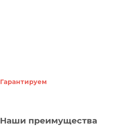
места и налоги за
содержание сотрудника.
В наших интересах
согласовать проект
быстрее, чтобы взять в
работу новый.