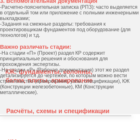
3. Вспомогательная документация
-Расчетно-пояснительная записка (РПЗ): часто выделяется
в отдельный том или приложение с полными инженерными
выкладками;
-Задания на смежные разделы: требования к
проектировщикам фундаментов под оборудование (для
технологов) и т.д.
О нас в цифрах
Важно различать стадии:
заказчиков приходят по
-На стадии «П» (Проект) раздел КР содержит
рекомендации
принципиальные решения и обоснования для
постоянных клиентов
прохождения экспертизы.
проектов проходят экспертизу с
-На стадии «Р» (Рабочая документация) этот же раздел
первого раза
детализируется до чертежей, по которым можно вести
строительство (армирование, узлы, спецификации), КЖ
(Конструкции железобетонные), КМ (Конструкции
металлические).
30+