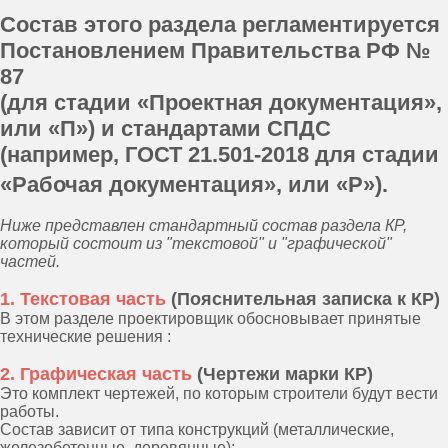
Состав этого раздела регламентируется
КЖ: фундаменты, колонны,
Постановлением Правительства РФ №
балки, плиты, армирование
87
(для стадии «Проектная документация»,
или «П») и стандартами СПДС
Расчёты, схемы и спецификации
(например, ГОСТ 21.501-2018 для стадии
«Рабочая документация», или «Р»).
КМ: металлокаркасы, фермы,
балки, узлы
Ниже представлен стандартный состав раздела КР,
который состоит из "текстовой" и "графической"
частей.
Проработка конструктивных решений
1. Текстовая часть
(Пояснительная записка к КР)
для монтажа и экспертизы
В этом разделе проектировщик обосновывает принятые
Стоимость
разработки проекта —
от 50 000 руб
.,
технические решения :
Сроки
—
от
3 дней
, в зависимости от объема
проекта и вида экспертизы.
2. Графическая часть
(Чертежи марки КР)
Согласовываем документацию с заказчиком.
Это комплект чертежей, по которым строители будут вести
Наши проекты проходят любую экспертизу,
работы.
гарантируем это в договоре.
Состав зависит от типа конструкций (металлические,
Разрабатываем полный комплекс
железобетонные, деревянные):