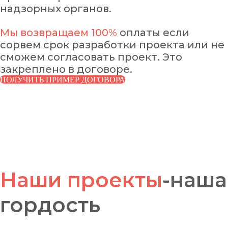
низкие накладные
надзорных органов.
Согласуем
проект с любой
расходы.
экспертизой или вернем
Большие объемы работы
Мы возвращаем 100%
оплаты если
деньги
позволяют держать
сорвем срок разработки проекта или не
стоимость услуг ниже
сможем согласовать проект. Это
рынка.
закреплено в договоре.
Выгода для вас
Мы не посредники,
ПОЛУЧИТЬ ПРИМЕР ДОГОВОРА
проектируем сами.
Наши проекты
-наша
гордость