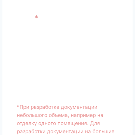
Готовая документация за 1
день
*
Мы ценим ваше время и быстро
подготавливаем коммерческое
предложение. После того как вы
пришлете заявку, мы свяжемся с
вами, зададим необходимые
вопросы и пришлем готовое КП в
течении четырех часов.
*При разработке документации
небольшого объема, например на
отделку одного помещения. Для
разработки документации на большие