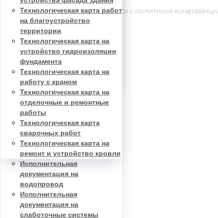
ППР на водопровод
Исполнительная
устройства фасада здания
ОТПРАВИТЬ
Нажимая на кнопку, вы соглашаетесь с политикой конфиденц
ППР на кровлю
документация на
Технологическая карта работ
ППР на монтаж
отделочные работы
на благоустройство
трубопровода
Исполнительная
территории
ППР на монтаж
документация на
Технологическая карта на
оборудования
реконструкцию
устройство гидроизоляции
ППР на устройство траншеи
Исполнительная
фундамента
ППР сварочные работы
документация на
Технологическая карта на
ППР портфолио
автомобильные дороги
работу с краном
Исполнительная
Технологическая карта на
документация на кровлю
отделочные и ремонтные
Исполнительная
работы
документация на
Технологическая карта
канализацию
сварочных работ
Исполнительная
Технологическая карта на
документация на газопровод
ремонт и устройство кровли
Исполнительная
документация на
водопровод
Исполнительная
документация на
слаботочные системы