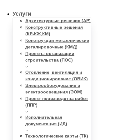
Услуги
Архитектурные решения (АР)
Конструктивные решения
(КР-КЖ,КМ)
Конструкции металлические
деталировочные (КМД)
Проекты организации
строительства (ПОС)
Отопление, вентиляция и
кондиционирование (ОВИК)
Электрооборудование и
электроосвещения (ЭОМ)
Проект производства работ
(ППР)
Исполнительная
документация (ИД)
Технологические карты (ТК)