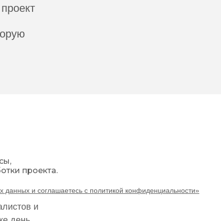
 проект
торую
сы,
отки проекта.
ых данных и соглашаетесь c политикой конфиденциальности»
алистов и
же день.