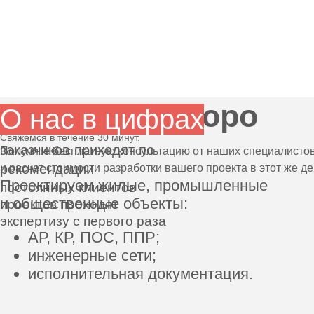
Проектное бюро
О нас в цифрах
Свяжемся в течение 30 минут.
заказчиков приходят по
Получите бесплатную консультацию от наших специалисто
рекомендации
и расчет стоимости разработки вашего проекта в этот же де
Проектируем жилые, промышленные
постоянных клиентов
и общественные объекты:
проектов проходят
экспертизу с первого раза
АР, КР, ПОС, ППР;
инженерные сети;
исполнительная документация.