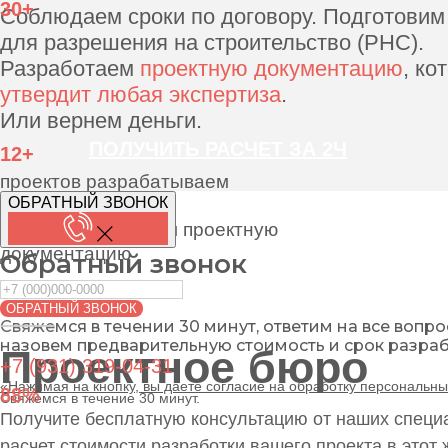
30+
Соблюдаем сроки по договору. Подготовим
для разрешения на строительство (РНС).
Разработаем
проектную документацию
, ко
утвердит любая экспертиза
.
Или вернем деньги.
ПОЛУЧИТЬ РАСЧЕТ ЗА 2Ч
12+
проектов разрабатываем
ОБРАТНЫЙ ЗВОНОК
ежемесячно
лет разрабатываем проектную
документацию
Обратный звонок
ОБРАТНЫЙ ЗВОНОК
Свяжемся в течении 30 минут, ответим на все вопро
назовем предварительную стоимость и срок разраб
Проектное бюро
+7 (931) 319-04-31
«Нажимая на кнопку, вы даете согласие на обработку персональн
88%
Свяжемся в течение 30 минут.
Получите бесплатную консультацию от наших специ
расчет стоимости разработки вашего проекта в этот 